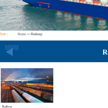
Seat：
Railway
Home
>>
R
Railway