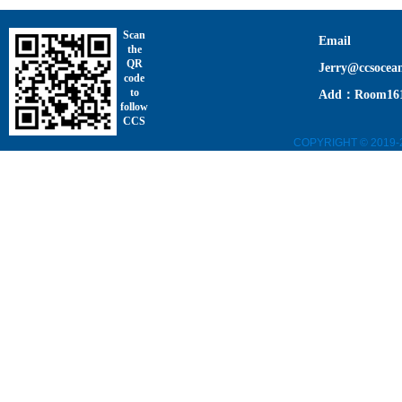
Scan
Email
the
QR
Jerry@ccsocea
code
to
Add：Room1611,
follow
CCS
COPYRIGHT © 2019