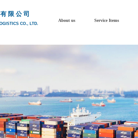
 有 限 公 司
About us
Service Items
GISTICS CO., LTD.