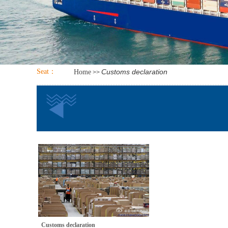
Seat：
Customs declaration
Home
>>
Customs declaration