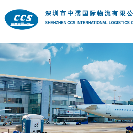
深 圳 市 中 孺 国 际 物 流 有 限 公
SHENZHEN CCS INTERNATIONAL LOGISTICS CO