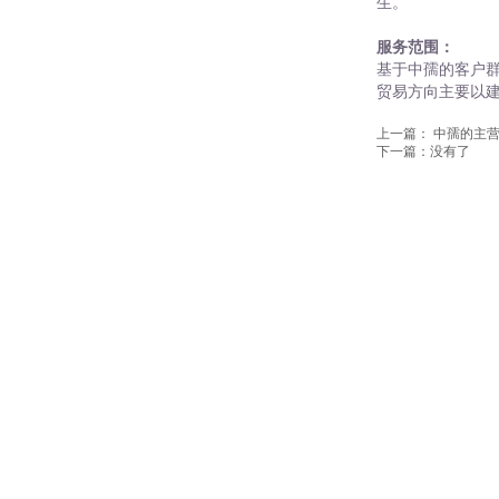
供应链
中孺海拓
供应链
中孺海拓
随着时代的发展
多元化的服务来
生。
服务范围：
基于
中孺
的客户
贸易方向主要以
上一篇：
中孺的主营
下一篇：没有了